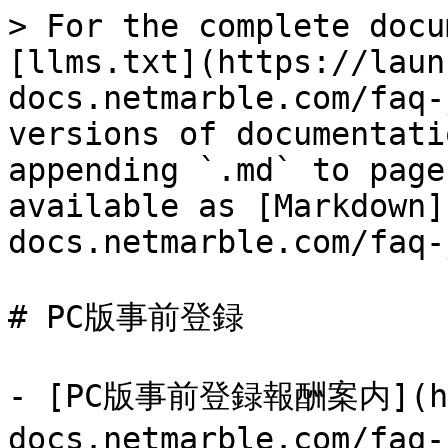
> For the complete docu
[llms.txt](https://laun
docs.netmarble.com/faq-
versions of documentati
appending `.md` to page
available as [Markdown]
docs.netmarble.com/faq-
# PC版事前登録

- [PC版事前登録報酬案内](htt
docs.netmarble.com/faq