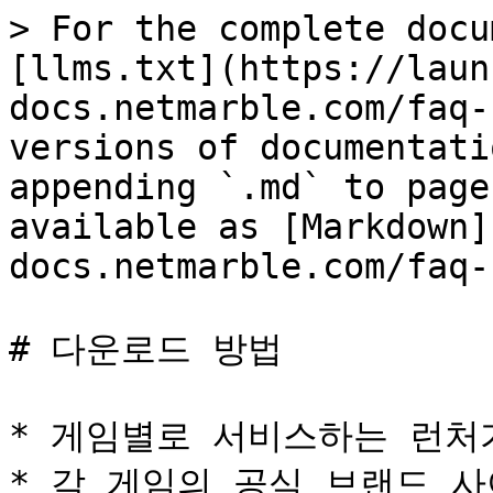
> For the complete docu
[llms.txt](https://laun
docs.netmarble.com/faq-
versions of documentati
appending `.md` to page
available as [Markdown]
docs.netmarble.com/faq-
# 다운로드 방법

* 게임별로 서비스하는 런처가
* 각 게임의 공식 브랜드 사