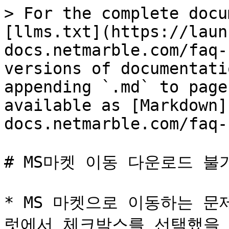
> For the complete docu
[llms.txt](https://laun
docs.netmarble.com/faq-
versions of documentati
appending `.md` to page
available as [Markdown]
docs.netmarble.com/faq-
# MS마켓 이동 다운로드 불가
* MS 마켓으로 이동하는 
럿에서 체크박스를 선택했을 